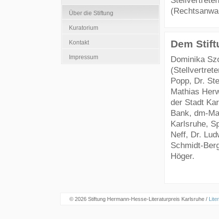
Stellvertrete
(Rechtsanwal
Über die Stiftung
Kuratorium
Dem Stift
Kontakt
Impressum
Dominika Szo
(Stellvertret
Popp, Dr. Ste
Mathias Herw
der Stadt Ka
Bank, dm-Ma
Karlsruhe, S
Neff, Dr. Lu
Schmidt-Berg
Höger.
© 2026 Stiftung Hermann-Hesse-Literaturpreis Karlsruhe /
Lite