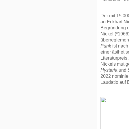
Der mit 15.00
an Eckhart Ni
Begründung der
Nickel (*1966
überreglement
Punk
ist nac
einer ästheti
Literaturpreis
Nickels muti
Hysteria
und
2022 nominiert
Laudatio auf 