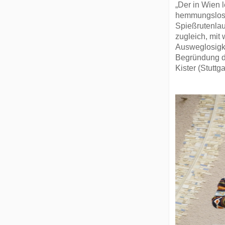
„Der in Wien 
hemmungslose
Spießrutenlauf
zugleich, mit 
Ausweglosigkei
Begründung de
Kister (Stuttga