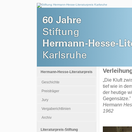
Verleihun
Hermann-Hesse-Literaturpreis
„Die Kluft zw
Geschichte
tief wie in d
Preisträger
der heutige w
Gegensätze."
Jury
Hermann Hesse
Vergaberichtlinien
1962
Archiv
Literaturpreis-Stiftung